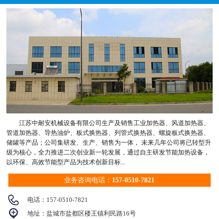
由用户指定；钢管或电缆，布线均可。 机械强度高，耐压性能好：防爆
钢，铜 ●主要功率：3KW—150KW ●工作压力：1.0MPa—3.0MPa ●法兰及
热电偶是利用间隙隔爆原理，设计具有足够强度的接线盒等部件，将所有
螺纹头材质：不锈钢，碳钢，铜
会产生火花、电孤和危险温度的零部件都密封在接线盒内，当盒内发生爆
炸时。 微细铠装热电偶适用于狭小且须弯曲场所的温度测量与控制，是
化工、化纤、制药等行业不可缺少的测量温装置。 某些特殊场合，如化
工厂、冶炼厂、发电厂、水泥厂等，用普通热电偶、热电阻就极易损坏。
因此，上述场合必须采用耐磨热电偶。耐磨热电偶特别适用硫化床、磨煤
机出口，一次，二次风煤及水泥行业测温。 在WR、WZ系列基础上，其
保护套的插入部分，可全部或部分制成。耐磨，同时耐冲刷，耐腐蚀。寿
命长。高温下可使用6个月以上。
江苏中耐安机械设备有限公司生产及销售工业加热器、风道加热器、
管道加热器、导热油炉、板式换热器、列管式换热器、螺旋板式换热器、
储罐等产品；公司集研发、生产、销售为一体， 未来几年公司将已转型升
级为核心，全力推进二次创业新一轮发展，通过自主研发节能加热设备，
以环保、高效节能型产品为技术创新目标...
业务咨询电话：
157-0510-7821

电话：
157-0510-7821

地址：盐城市盐都区楼王镇利民路16号