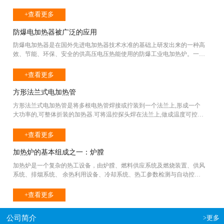
制器结合使用的，各种各样的品种很多，今天我们就来好好的了解下防爆
电加热器的一些种类分布： 防爆电加热器的起动器类 此类产品包括手
+查看更多
动起动器、电磁起动器、可逆电磁起动器、自耦减压起动器、Y-△变换降
压起动器和馈电开关等产品。防爆起动器类产品作为终端控制设备，一般
防爆电加热器被广泛的应用
是一台起动器控制一台电动机，属于量大面广类产品。其外壳壳体通常由
防爆电加热器是在国外先进电加热器技术水准的基础上研发出来的一种高
铸造铝合金或钢板制成。其内部一般由接触器（空气式或真空式）、电动
效、节能、环保、安全的供高压电压热能使用的防爆工业电加热炉。一般
机保护系统、信号灯、按钮和自耦变压器等元件组成，而且-般都具有就
来讲，防爆电加热炉是以导热油为热载体，内部高温电压系统通过导热油
地控制、远距离控制和自动控制功能。也有的产品中安装有断路器作总开
的循环泵经过电能的强制加工，将内部高温电压的热量输送给一个或多个
+查看更多
关，使产品更加完善。 防爆电加热器的控制开关类 这类产品市场需求
电加热设备。可以实现内部高温电压系统的不间断传递。保证电加热设备
量相对来说也很大，所以生产厂家也比较多，主要包括照明开关、转换开
内部高温电压系统利用电能获得较高温度的能源。 我国防爆电加热器产
方形法兰式电加热管
关、行程开关、拉线开关等小型防爆产品。这些产品的防爆等级可达
品的型号和名称到目前为止十分复杂，几百家乃至上千家的制造企业对产
ⅡCT6级别，其防爆外壳壳体通常是采用铸造铝合金压铸而成的复合型结
方形法兰式电加热管是将多根电热管焊接或拧装到一个法兰上,形成一个
品的命名五花八门，给产品选型带来了很大的不方便。因此，结合上述情
构，也有少数制造厂采用其它材质外壳。这类产品的特点是体积小、内部
大功率的,可整体折装的加热器.可将温控探头焊在法兰上,做成温度可控的
况，对产品型号编制和命名提出如下建议：产品型号的第一个字母采用
元件单-、技术含量较低、结构简单、制作容易。 防爆电加热器的控制
整体加热器. 防止干烧,有效延长使用寿命. 方型法兰式电加热管有两种连
GB3836.1中规定的防爆型式代号。如：隔爆型为“d”、增安型为“e”、本质
箱类 主要包括用于控制照明系统的照明配电箱和用于控制动力系统的动
接方式,一是螺纹连接, 常用规格尺寸G1/2--2寸,二是法兰连接.也就是俗称
+查看更多
安全型为“i”等，以此类推。第二个字母和第三个字母均为体现产品主要特
力箱。这类产品大部分结构为组合式，最多可控制12个回路，其外壳大部
的平板法兰连接.常用规格尺寸DN50mm--DN300mm,法兰电热管的法兰常
征，例如：隔爆型电磁起动器，标记为“dQD□”，意为隔爆型(d)起动器(Q)
分是以铸造铝合金材料制作的，也有一部分为钢板焊接的，还有很少一部
用材料有黄铜,不锈钢,10号钢,管材料常用10号钢,不锈钢,紫铜.常用规
加热炉的基本组成之一：炉膛
电磁式(D)，□添序列号，仍按JB/T3139规定，后边仍用两组数字分别表示
分为绝缘材料外壳。其内部主要由断路器、接触器、热继电器、转换开
格,1.5KW,3KW,6KW,9KW,12KW,15KW,30KW等. 方型法兰式电加热管多用
主要技术参数即可。如果有必要，也可在某一位置增加一企业代号或代
关、信号灯、按钮等元件构成，制造厂还可根据用户需要而选择配备。防
加热炉是一个复杂的热工设备，由炉膛、燃料供应系统及燃烧装置、供风
于电开水器,电锅炉,太阳能系统,太阳能水箱,化工池,洗浴池,游泳池等需加
码，来区分制造企业，这样编制的产品型号，即简洁又能够说明问题，还
爆等级最高可达ⅡCT6级。顺便指出，防爆自动开关、防爆刀开关以及熔
系统、排烟系统、 余热利用设备、冷却系统、热工参数检测与自动控制
热场所. 【产品特点】： 1. 体积小、加热功率大； 2. 可在各种场合对各种
可让用户较容易理解。至于其它要表达的意义，完全可以在说明书中加以
断器在一些控制场合也常用作控制动力或照明配电系统的线路分合之用，
系统等构成 炉膛是钢料被加热的地方，它要承受高温及高温下炉气、炉
介质进行加热，如防爆场合等； 3. 加热温度一般可达720℃ 4. 加热系统可
说明。 防爆电加热器的防爆操作柱产品特点：铸铝合金外壳，盖板压铸
只是变成一个单件而已。因此这些产品也划归到这类产品中来。
渣(主要是氧化铁皮)的侵蚀 和刚炉膛由耐火材料砌成(或整体浇灌而成)。
+查看更多
以全自动化控制，包括通过DCS系统对电加热系统进行控制； 5. 使用寿
成型表面喷塑；内装万能转换开关、电流表、指示灯等；自动复位万能转
炉膛耐火砌体由炉顶、炉堵、炉底构成并 AJ—落在炉基上。为厂保持炉
命长，具有多重的保护系统，安全可靠。 【产品应用】：水中、空气、
换开关取代按钮。一孔取代多孔；转换开关有多种功能可自由选择；开孔
子的气密性．减少漏气和热损失，常在砌体外围以5-10mm的钢 板作为钢
机械设备需加热部位 方形法兰电热管技术参数 ●参考电压：220V/380V ●
少，功能多，防爆可靠性好，安全系数高；可根据要求特制；电流表量程
公司简介
>更多
结构，以承受砌体的负荷并在其上安装燃烧装置、炉门等附属设备。
发热管径：Φ8.5—Φ22 ●发热管材：SS304不锈钢，SL3316不锈钢，10号