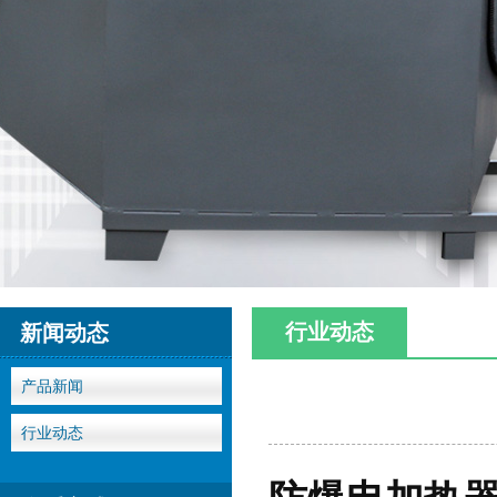
行业动态
新闻动态
产品新闻
行业动态