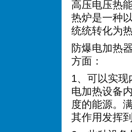
高压电压热
热炉是一种
统统转化为
防爆电加热
方面：
1
、可以实现
电加热设备
度的能源。
其作用发挥