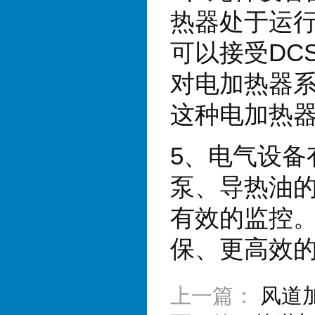
热器处于运
可以接受
DC
对电加热器
这种电加热
5
、电气设备
泵、导热油
有效的监控
保、更高效
上一篇：
风道