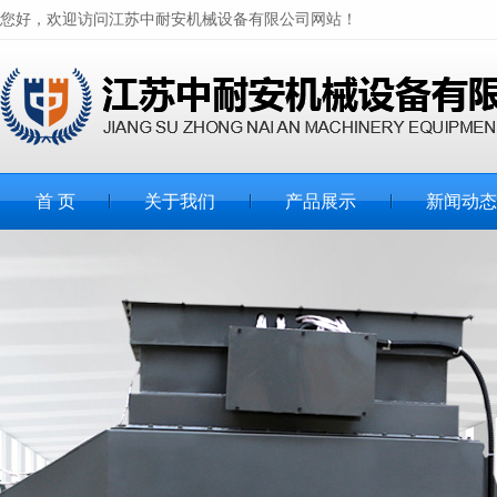
您好，欢迎访问江苏中耐安机械设备有限公司网站！
首 页
关于我们
产品展示
新闻动
公司简介
电加热设备
产品新闻
专业服务
烘箱设备
行业动态
企业文化
电加热管
电加热元件
换热器