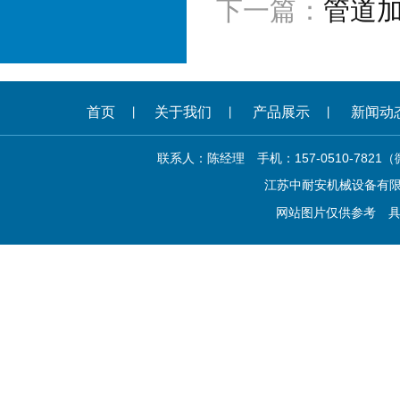
下一篇：
管道
首页
关于我们
产品展示
新闻动
丨
丨
丨
联系人：陈经理 手机：157-0510-782
江苏中耐安机械设备有限公司 
网站图片仅供参考 