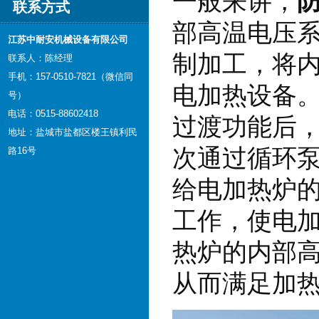
一般来讲，
联系方式
部高温电压
江苏中耐安机械设备有限公司
制加工，将
联系人：陈经理
手机：157-0510-7821（微信同
电加热设备
号）
电话：0515-88602418
过渡功能后
地址：盐城市盐都区楼王镇利民
次通过循环
路16号
给电加热炉
工作，使电
热炉的内部
从而满足加