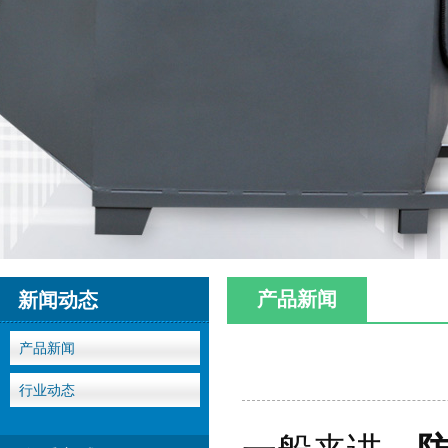
产品新闻
新闻动态
产品新闻
行业动态